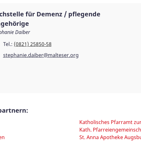
chstelle für Demenz / pflegende
gehörige
phanie Daiber
Tel.:
(0821) 25850-58
stephanie.daiber@malteser.org
partnern:
Katholisches Pfarramt zu
Kath. Pfarreiengemeinsc
en
St. Anna Apotheke Augs